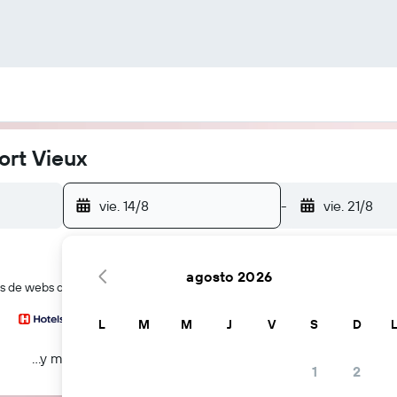
ort Vieux
vie. 14/8
-
vie. 21/8
agosto 2026
 de webs de viajes a la vez
L
M
M
J
V
S
D
...y más
1
2