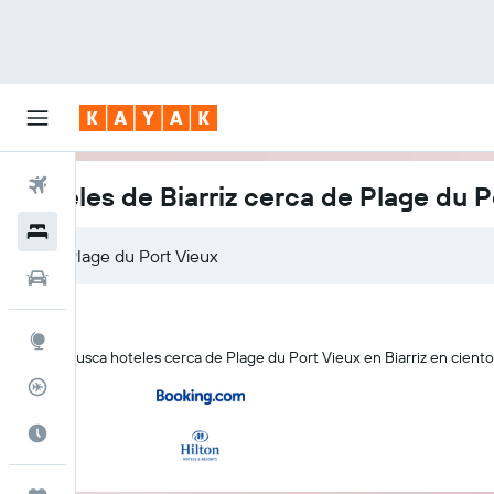
Vuelos
Hoteles de Biarriz cerca de Plage du P
Hoteles
Autos
Explore
KAYAK busca hoteles cerca de Plage du Port Vieux en Biarriz en cientos
Rastreador
Cuándo ir