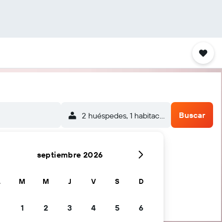
Buscar
2 huéspedes, 1 habitación
septiembre 2026
L
M
M
J
V
S
D
1
2
3
4
5
6