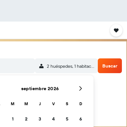
Buscar
2 huéspedes, 1 habitación
septiembre 2026
L
M
M
J
V
S
D
1
2
3
4
5
6