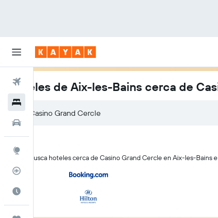
Vuelos
Hoteles de Aix-les-Bains cerca de Ca
Hoteles
Autos
Explore
KAYAK busca hoteles cerca de Casino Grand Cercle en Aix-les-Bains en
Rastreador
Cuándo ir