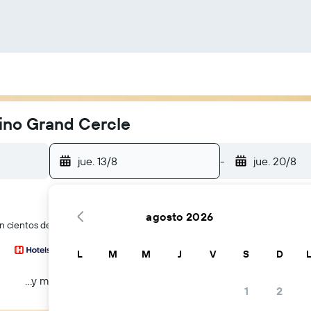
sino Grand Cercle
jue. 13/8
-
jue. 20/8
agosto 2026
 cientos de webs de viajes a la vez
L
M
M
J
V
S
D
...y más
1
2