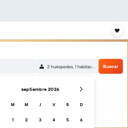
Buscar
2 huéspedes, 1 habitación
septiembre 2026
L
M
M
J
V
S
D
1
2
3
4
5
6