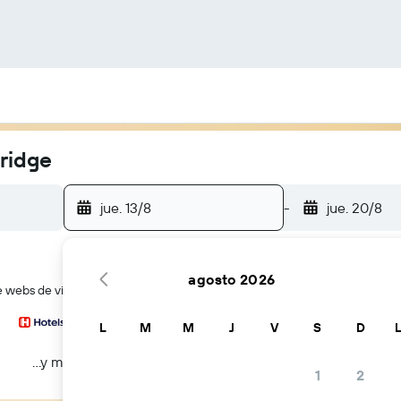
ridge
jue. 13/8
-
jue. 20/8
agosto 2026
webs de viajes a la vez
L
M
M
J
V
S
D
...y más
1
2