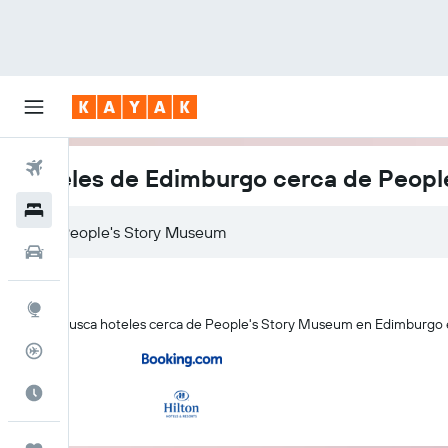
Vuelos
Hoteles de Edimburgo cerca de Peop
Hoteles
Autos
Explore
KAYAK busca hoteles cerca de People's Story Museum en Edimburgo en
Rastreador
Cuándo ir