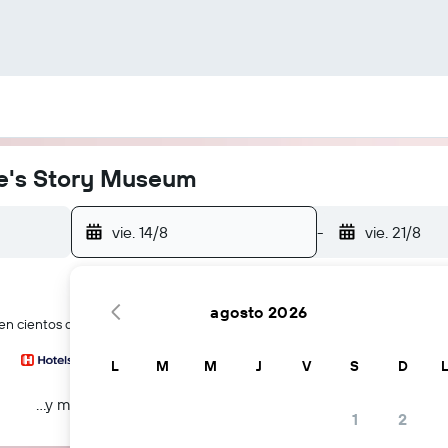
le's Story Museum
vie. 14/8
-
vie. 21/8
agosto 2026
 cientos de webs de viajes a la vez
L
M
M
J
V
S
D
...y más
1
2