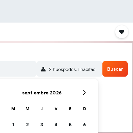
Buscar
2 huéspedes, 1 habitación
septiembre 2026
L
M
M
J
V
S
D
1
2
3
4
5
6