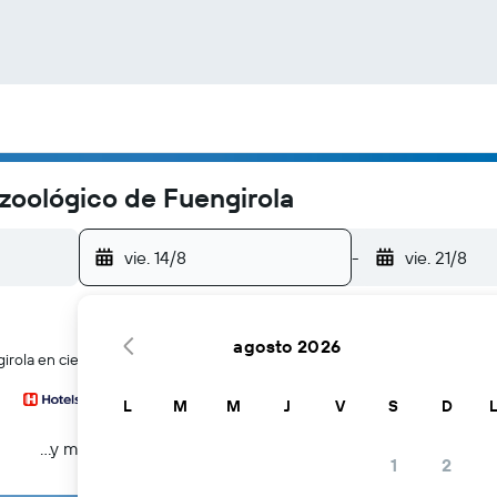
 zoológico de Fuengirola
vie. 14/8
-
vie. 21/8
agosto 2026
rola en cientos de webs de viajes a la vez
L
M
M
J
V
S
D
...y más
1
2