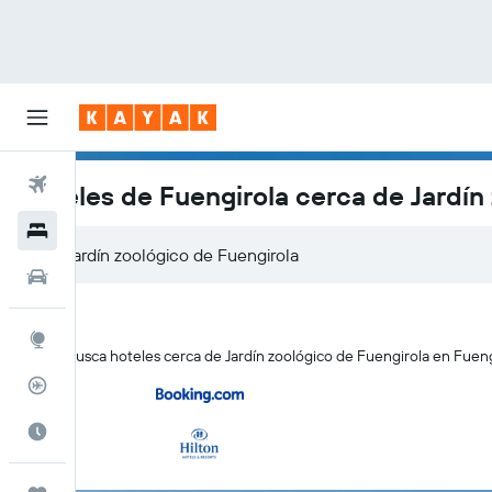
Vuelos
Hoteles de Fuengirola cerca de Jardín
Hoteles
Autos
Explore
KAYAK busca hoteles cerca de Jardín zoológico de Fuengirola en Fuengi
Rastreador
Cuándo ir