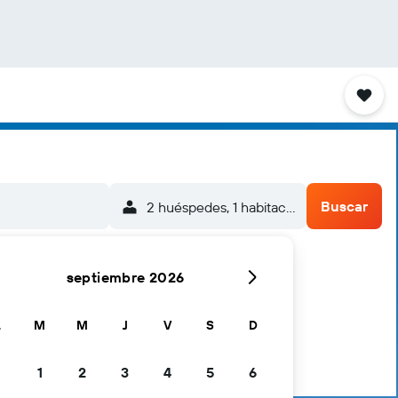
Buscar
2 huéspedes, 1 habitación
septiembre 2026
L
M
M
J
V
S
D
1
2
3
4
5
6