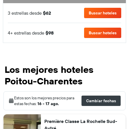
3 estrellas desde
$62
Buscar hoteles
4+ estrellas desde
$98
Buscar hoteles
Los mejores hoteles
Poitou-Charentes
Estos son los mejores precios para
Cambiar fechas
estas fechas:
16 - 17 ago.
Première Classe La Rochelle Sud-
Aytré