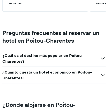
a
semanas.
semana
partir
de
los
últimos
3 días.
Preguntas frecuentes al reservar un
hotel en Poitou-Charentes
¿Cuál es el destino más popular en Poitou-
Charentes?
¿Cuánto cuesta un hotel económico en Poitou-
Charentes?
¿Dónde alojarse en Poitou-