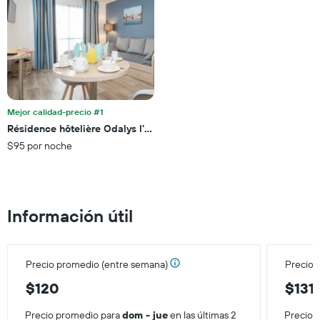
últimos
hoteles
3 días
por
estrellas.
El
gráfico
muestra
1
eje
Mejor calidad-precio #1
X
Résidence hôtelière Odalys l'Archipel
que
$95 por noche
indica
el
precio
promedio
de
Información útil
una
habitación
para
este
Precio promedio (entre semana)
Precio 
fin
de
$120
$131
semana,
calculado
Precio promedio para
dom - jue
en las últimas 2
Precio 