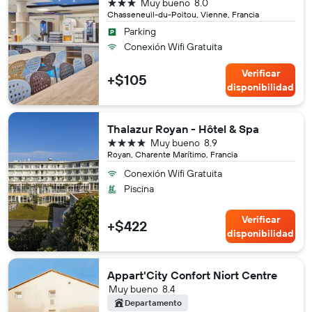
3 estrellas
Muy bueno
8.0
Chasseneuil-du-Poitou, Vienne, Francia
Parking
Conexión Wifi Gratuita
Verificar
+$105
disponibilidad
Thalazur Royan - Hôtel & Spa
4 estrellas
Muy bueno
8.9
Royan, Charente Marítimo, Francia
Conexión Wifi Gratuita
Piscina
Verificar
+$422
disponibilidad
Appart'City Confort Niort Centre
Muy bueno
8.4
Departamento