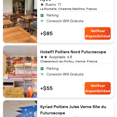
1 estrella
Bueno
7.1
La Rochelle, Charente Marítimo, Francia
Parking
Conexión Wifi Gratuita
Verificar
+$85
disponibilidad
Hotelf1 Poitiers Nord Futuroscope
2 estrellas
Aceptable
6.8
Chasseneuil-du-Poitou, Vienne, Francia
Parking
Conexión Wifi Gratuita
Verificar
+$55
disponibilidad
Kyriad Poitiers Jules Verne Site du
Futuroscope