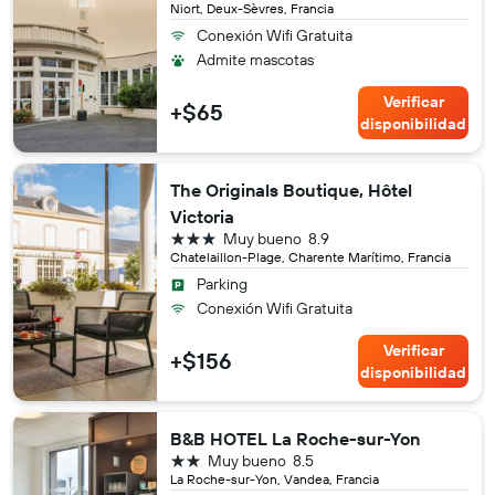
Niort, Deux-Sèvres, Francia
Conexión Wifi Gratuita
Admite mascotas
Verificar
+$65
disponibilidad
The Originals Boutique, Hôtel
Victoria
3 estrellas
Muy bueno
8.9
Chatelaillon-Plage, Charente Marítimo, Francia
Parking
Conexión Wifi Gratuita
Verificar
+$156
disponibilidad
B&B HOTEL La Roche-sur-Yon
2 estrellas
Muy bueno
8.5
La Roche-sur-Yon, Vandea, Francia