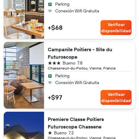
Parking
Conexión Wifi Gratuita
Verificar
+$68
disponibilidad
Campanile Poitiers - Site du
Futuroscope
3 estrellas
Bueno
7.8
Chasseneuil-du-Poitou, Vienne, Francia
Parking
Conexión Wifi Gratuita
Verificar
+$97
disponibilidad
Premiere Classe Poitiers
Futuroscope Chassene
1 estrella
Bueno
7.2
Chasseneuil-du-Poitou, Vienne, Francia