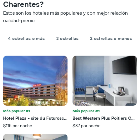
Charentes?
a
estrellas.
partir
El
Estos son los hoteles más populares y con mejor relación
de
gráfico
calidad-precio
los
muestra
últimos
1
3 días
eje
4 estrellas o más
3 estrellas
2 estrellas o menos
y
X
agrupado
que
por
indica
número
el
de
precio
estrellas
promedio
El
de
gráfico
una
muestra
habitación
1
para
eje
esta
X
noche,
que
Más popular #1
Más popular #2
calculado
indica
Hotel Plaza - site du Futuroscope
Best Western Plus Poitiers Cent
a
las
partir
$115 por noche
$87 por noche
categorías
de
de
los
los