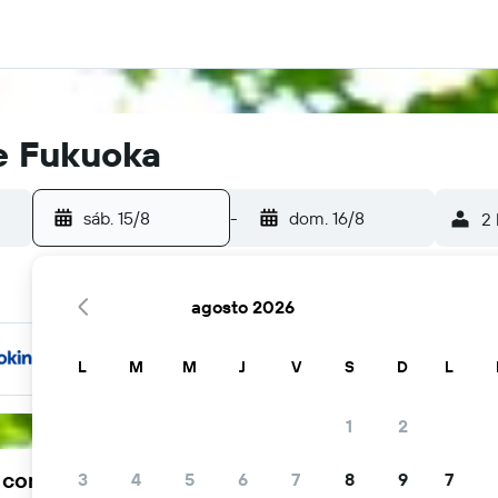
e Fukuoka
sáb. 15/8
-
dom. 16/8
2 
agosto 2026
L
M
M
J
V
S
D
L
1
2
a comunidad viajera elige KAYAK
3
4
5
6
7
8
9
7