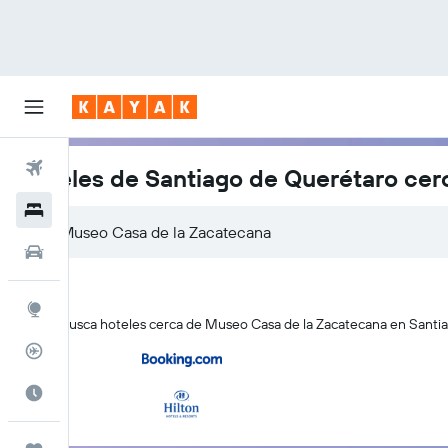
Vuelos
Hoteles de Santiago de Querétaro ce
Hoteles
Autos
Explore
KAYAK busca hoteles cerca de Museo Casa de la Zacatecana en Santiag
Rastreador
Cuándo ir