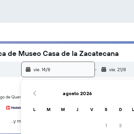
rca de Museo Casa de la Zacatecana
vie. 14/8
-
vie. 21/8
agosto 2026
o de Querétaro en cientos de webs de viajes a la vez
L
M
M
J
V
S
D
...y más
1
2