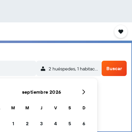
Buscar
2 huéspedes, 1 habitación
septiembre 2026
L
M
M
J
V
S
D
1
2
3
4
5
6