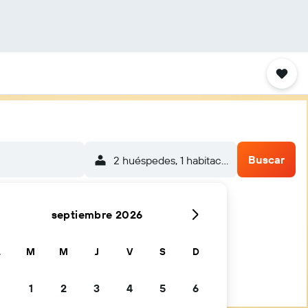
Buscar
2 huéspedes, 1 habitación
septiembre 2026
L
M
M
J
V
S
D
1
2
3
4
5
6