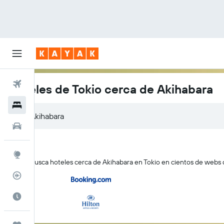
Vuelos
Hoteles de Tokio cerca de Akihabara
Hoteles
Autos
Explore
KAYAK busca hoteles cerca de Akihabara en Tokio en cientos de webs de
Rastreador
Cuándo ir