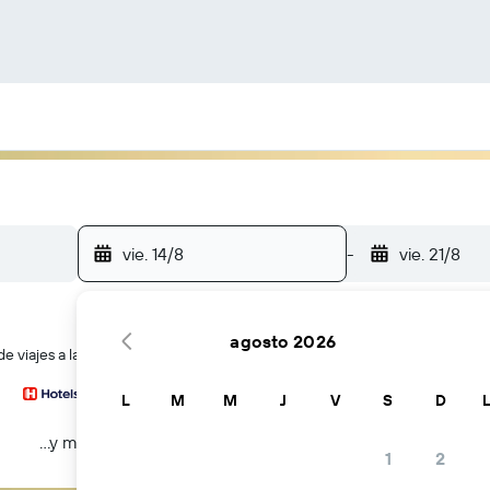
vie. 14/8
-
vie. 21/8
agosto 2026
 viajes a la vez
L
M
M
J
V
S
D
...y más
1
2