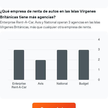
precio
renta
interactive
promedio
chart
por
de
¿Qué empresa de renta de autos en las Islas Vírgenes
empresa.
un
Británicas tiene más agencias?
auto
Enterprise Rent-A-Car, Avis y National operan 3 agencias en las Islas
de
Vírgenes Británicas, más que cualquier otra empresa de renta.
renta
por
mes.
4
El
Bar
Chart
gráfico
graphic.
chart
3
muestra
with
4
1
2
bars.
eje
X
El
1
que
siguiente
indica
gráfico
los
0
muestra
Enterprise
Avis
National
Budget
meses
Rent-A-Car
las
End
del
of
cuatro
año.
interactive
empresas
chart
El
de
gráfico
renta
muestra