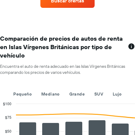
Buscar ofertas
de
1
autos
eje
con
Y
más
que
sucursales.
indica
El
el
gráfico
Comparación de precios de autos de renta
precio
muestra
promedio
en Islas Vírgenes Británicas por tipo de
1
de
vehículo
eje
un
X
auto
que
Encuentra el auto de renta adecuado en las Islas Vírgenes Británicas
de
indica
comparando los precios de varios vehículos.
renta
las
por
empresas
día.
de
Pequeño
Mediano
Grande
SUV
Lujo
renta
de
$100
autos.
Combination
Chart
El
graphic.
chart
$75
gráfico
with
muestra
2
1
data
$50
series.
eje