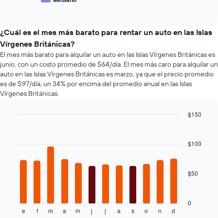
4
End
el
de
empresas
of
precio
los
interactive
más
promedio
tipos
chart
baratas
de
de
¿Cuál es el mes más barato para rentar un auto en las Islas
de
un
autos
Vírgenes Británicas?
renta
auto
más
El mes más barato para alquilar un auto en las Islas Vírgenes Británicas es
de
de
populares.
junio, con un costo promedio de $64/día. El mes más caro para alquilar un
autos
renta.
El
auto en las Islas Vírgenes Británicas es marzo, ya que el precio promedio
gráfico
es de $97/día, un 34% por encima del promedio anual en las Islas
muestra
Vírgenes Británicas.
1
eje
$150
Y
Bar
Chart
que
graphic.
chart
indica
with
$100
el
12
bars.
precio
más
$50
El
barato
siguiente
de
gráfico
un
muestra
0
auto
e
f
m
a
m
j
j
a
s
o
n
d
el
End
de
of