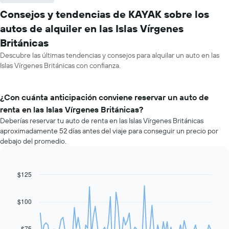
Consejos y tendencias de KAYAK sobre los
autos de alquiler en las Islas Vírgenes
Británicas
Descubre las últimas tendencias y consejos para alquilar un auto en las
Islas Vírgenes Británicas con confianza.
¿Con cuánta anticipación conviene reservar un auto de
renta en las Islas Vírgenes Británicas?
Deberías reservar tu auto de renta en las Islas Vírgenes Británicas
aproximadamente 52 días antes del viaje para conseguir un precio por
debajo del promedio.
$125
Line
Chart
graphic.
chart
with
91
$100
data
points.
$75