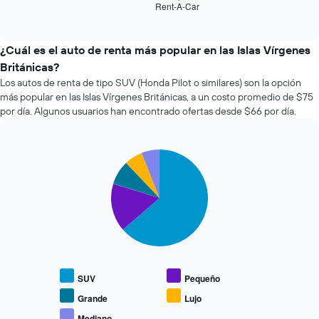
El
Rent-A-Car
las
End
gráfico
of
cuatro
interactive
muestra
empresas
chart
1
de
¿Cuál es el auto de renta más popular en las Islas Vírgenes
eje
renta
Británicas?
X
de
que
Los autos de renta de tipo SUV (Honda Pilot o similares) son la opción
autos
indica
más popular en las Islas Vírgenes Británicas, a un costo promedio de $75
más
la
por día. Algunos usuarios han encontrado ofertas desde $66 por día.
económicas
cantidad
de
de
las
días
últimas
Pie
Chart
previos
graphic.
chart
72
a
with
horas.
la
5
El
reserva.
slices.
gráfico
El
muestra
gráfico
El
1
muestra
siguiente
eje
1
gráfico
X
eje
muestra
que
SUV
Pequeño
Y
el
indica
que
precio
Grande
Lujo
las
indica
promedio
Mediano