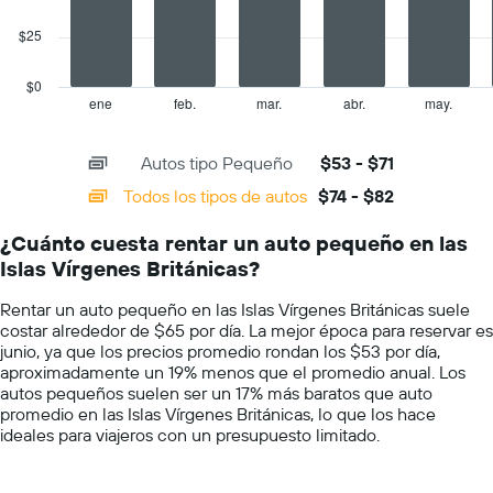
Y
$25
The
que
chart
indica
has
el
$0
1
precio
ene
feb.
mar.
abr.
may.
End
of
X
más
interactive
axis
barato
chart
Autos tipo Pequeño
$53 - $71
displaying
de
categories.
un
Todos los tipos de autos
$74 - $82
Range:
auto
14
de
¿Cuánto cuesta rentar un auto pequeño en las
categories.
renta
Islas Vírgenes Británicas?
The
por
chart
empresa.
Rentar un auto pequeño en las Islas Vírgenes Británicas suele
has
costar alrededor de $65 por día. La mejor época para reservar es
1
junio, ya que los precios promedio rondan los $53 por día,
Y
aproximadamente un 19% menos que el promedio anual. Los
axis
autos pequeños suelen ser un 17% más baratos que auto
displaying
promedio en las Islas Vírgenes Británicas, lo que los hace
values.
ideales para viajeros con un presupuesto limitado.
Range:
0
to