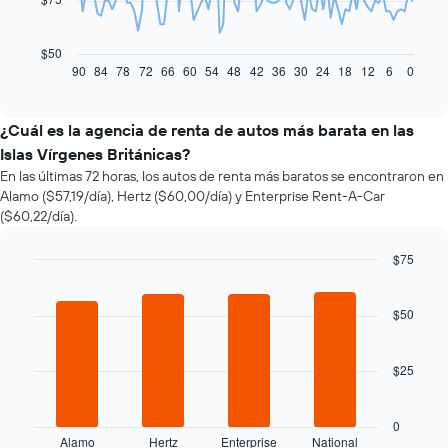
El
siguiente
gráfico
$50
muestra
90
84
78
72
66
60
54
48
42
36
30
24
18
12
6
0
End
of
cómo
interactive
varía
chart
el
¿Cuál es la agencia de renta de autos más barata en las
precio
Islas Vírgenes Británicas?
de
En las últimas 72 horas, los autos de renta más baratos se encontraron en
un
Alamo ($57,19/día), Hertz ($60,00/día) y Enterprise Rent-A-Car
auto
($60,22/día).
de
renta
a
$75
medida
Bar
Chart
que
graphic.
chart
with
$50
se
4
acerca
bars.
la
$25
fecha
El
de
siguiente
la
gráfico
0
reserva.
muestra
Alamo
Hertz
Enterprise
National