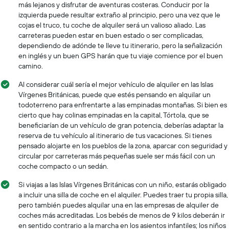
más lejanos y disfrutar de aventuras costeras. Conducir por la
izquierda puede resultar extraño al principio, pero una vez que le
cojas el truco, tu coche de alquiler será un valioso aliado. Las
carreteras pueden estar en buen estado o ser complicadas,
dependiendo de adónde te lleve tu itinerario, pero la señalización
en inglés y un buen GPS harán que tu viaje comience por el buen
camino.
Al considerar cuál sería el mejor vehículo de alquiler en las Islas
Vírgenes Británicas, puede que estés pensando en alquilar un
todoterreno para enfrentarte a las empinadas montañas. Si bien es
cierto que hay colinas empinadas en la capital, Tórtola, que se
beneficiarían de un vehículo de gran potencia, deberías adaptar la
reserva de tu vehículo al itinerario de tus vacaciones. Si tienes
pensado alojarte en los pueblos de la zona, aparcar con seguridad y
circular por carreteras más pequeñas suele ser más fácil con un
coche compacto o un sedán.
Si viajas a las Islas Vírgenes Británicas con un niño, estarás obligado
a incluir una silla de coche en el alquiler. Puedes traer tu propia silla,
pero también puedes alquilar una en las empresas de alquiler de
coches más acreditadas. Los bebés de menos de 9 kilos deberán ir
en sentido contrario a la marcha en los asientos infantiles; los niños