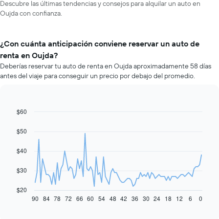
Descubre las últimas tendencias y consejos para alquilar un auto en
Oujda con confianza.
¿Con cuánta anticipación conviene reservar un auto de
renta en Oujda?
Deberías reservar tu auto de renta en Oujda aproximadamente 58 días
antes del viaje para conseguir un precio por debajo del promedio.
$60
Line
Chart
graphic.
chart
with
$50
91
data
$40
points.
El
$30
siguiente
gráfico
$20
muestra
90
84
78
72
66
60
54
48
42
36
30
24
18
12
6
0
End
of
cómo
interactive
varía
chart