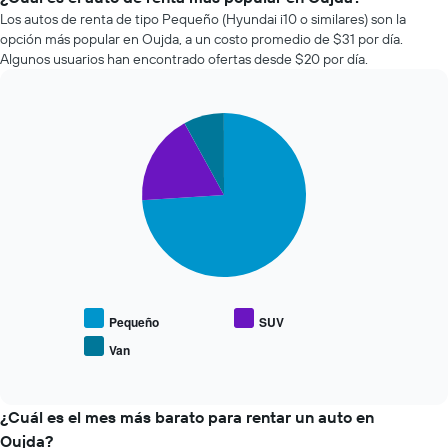
que
renta
Los autos de renta de tipo Pequeño (Hyundai i10 o similares) son la
indica
de
la
opción más popular en Oujda, a un costo promedio de $31 por día.
autos
cantidad
Algunos usuarios han encontrado ofertas desde $20 por día.
más
de
económicas
días
de
previos
Pie
Chart
las
a
graphic.
chart
últimas
la
with
72
reserva.
3
horas.
slices.
El
El
gráfico
gráfico
El
muestra
muestra
siguiente
1
1
gráfico
eje
eje
muestra
Y
X
el
que
que
precio
Pequeño
SUV
indica
indica
promedio
el
Van
las
End
de
precio
of
4
los
promedio
interactive
empresas
tipos
chart
de
más
de
¿Cuál es el mes más barato para rentar un auto en
un
baratas
autos
auto
Oujda?