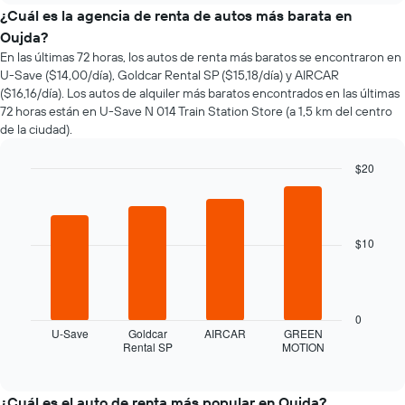
el
¿Cuál es la agencia de renta de autos más barata en
precio
Oujda?
de
En las últimas 72 horas, los autos de renta más baratos se encontraron en
un
U-Save ($14,00/día), Goldcar Rental SP ($15,18/día) y AIRCAR
auto
($16,16/día). Los autos de alquiler más baratos encontrados en las últimas
de
72 horas están en U-Save N 014 Train Station Store (a 1,5 km del centro
renta
de la ciudad).
a
medida
que
$20
se
Bar
Chart
acerca
graphic.
chart
la
with
4
fecha
$10
bars.
de
la
El
reserva.
siguiente
El
gráfico
0
gráfico
muestra
U-Save
Goldcar
AIRCAR
GREEN
muestra
Rental SP
MOTION
las
End
1
of
cuatro
eje
interactive
empresas
chart
X
de
¿Cuál es el auto de renta más popular en Oujda?