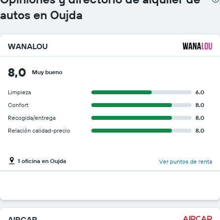
autos en Oujda
WANALOU
8,0
Muy bueno
Limpieza
6.0
Confort
8.0
Recogida/entrega
8.0
Relación calidad-precio
8.0
1 oficina en Oujda
Ver puntos de renta
AIRCAR