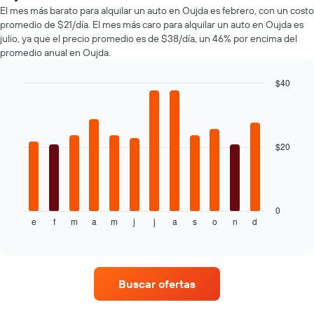
de
más
de
El mes más barato para alquilar un auto en Oujda es febrero, con un costo
renta
populares.
renta.
promedio de $21/día. El mes más caro para alquilar un auto en Oujda es
de
julio, ya que el precio promedio es de $38/día, un 46% por encima del
autos
promedio anual en Oujda.
El
gráfico
muestra
$40
1
Bar
Chart
eje
graphic.
chart
with
Y
12
que
bars.
$20
indica
el
El
precio
siguiente
más
gráfico
barato
muestra
0
de
e
f
m
a
m
j
j
a
s
o
n
d
el
End
un
of
precio
interactive
auto
promedio
chart
de
de
renta
un
por
Buscar ofertas
auto
empresa.
de