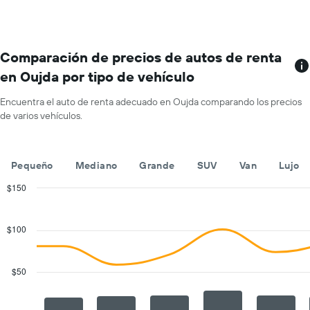
renta
por
mes.
El
gráfico
Comparación de precios de autos de renta
muestra
en Oujda por tipo de vehículo
1
eje
Encuentra el auto de renta adecuado en Oujda comparando los precios
X
de varios vehículos.
que
indica
los
meses
Pequeño
Mediano
Grande
SUV
Van
Lujo
del
año.
$150
El
Combination
Chart
gráfico
graphic.
chart
with
muestra
$100
2
1
data
eje
series.
Y
$50
que
The
indica
chart
el