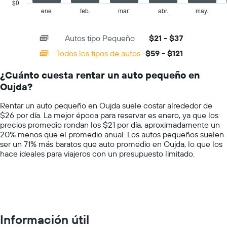
has
$0
precio
1
ene
feb.
mar.
abr.
may.
End
promedio
of
X
de
interactive
axis
chart
un
Autos tipo Pequeño
$21 - $37
displaying
auto
categories.
Todos los tipos de autos
$59 - $121
de
Range:
renta
14
por
¿Cuánto cuesta rentar un auto pequeño en
categories.
día.
Oujda?
The
chart
Rentar un auto pequeño en Oujda suele costar alrededor de
has
$26 por día. La mejor época para reservar es enero, ya que los
1
precios promedio rondan los $21 por día, aproximadamente un
Y
20% menos que el promedio anual. Los autos pequeños suelen
axis
ser un 71% más baratos que auto promedio en Oujda, lo que los
displaying
hace ideales para viajeros con un presupuesto limitado.
values.
Range:
0
to
150.
Información útil