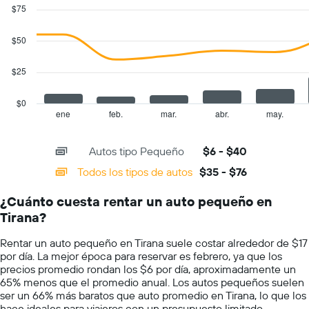
autos.
graphic.
chart
$75
with
El
2
gráfico
data
$50
muestra
series.
1
eje
$25
The
Y
chart
que
has
$0
indica
1
ene
feb.
mar.
abr.
may.
End
el
of
X
precio
interactive
axis
chart
más
Autos tipo Pequeño
$6 - $40
displaying
barato
categories.
Todos los tipos de autos
$35 - $76
de
Range:
un
14
auto
¿Cuánto cuesta rentar un auto pequeño en
categories.
de
Tirana?
The
renta
chart
por
Rentar un auto pequeño en Tirana suele costar alrededor de $17
has
empresa.
por día. La mejor época para reservar es febrero, ya que los
1
precios promedio rondan los $6 por día, aproximadamente un
Y
65% menos que el promedio anual. Los autos pequeños suelen
axis
ser un 66% más baratos que auto promedio en Tirana, lo que los
displaying
hace ideales para viajeros con un presupuesto limitado.