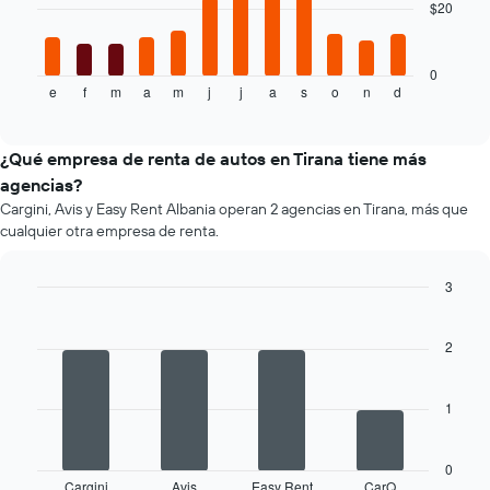
$20
El
precio
siguiente
más
gráfico
barato
muestra
0
de
e
f
m
a
m
j
j
a
s
o
n
d
el
End
un
of
precio
interactive
auto
promedio
chart
de
de
¿Qué empresa de renta de autos en Tirana tiene más
renta
un
agencias?
por
auto
empresa.
Cargini, Avis y Easy Rent Albania operan 2 agencias en Tirana, más que
de
cualquier otra empresa de renta.
renta
por
mes.
3
El
Bar
Chart
gráfico
graphic.
chart
muestra
with
2
4
1
bars.
eje
X
1
El
que
siguiente
indica
gráfico
los
0
muestra
Cargini
Avis
Easy Rent
CarQ
meses