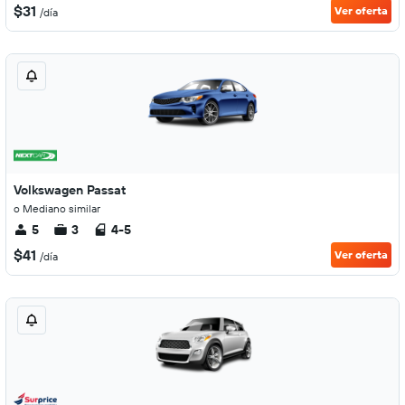
$31
Ver oferta
/día
Volkswagen Passat
o Mediano similar
5
3
4-5
$41
Ver oferta
/día