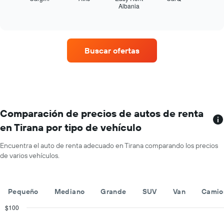
Albania
las
End
del
of
cuatro
año.
interactive
empresas
chart
El
de
gráfico
renta
muestra
Buscar ofertas
de
1
autos
eje
con
Y
más
que
sucursales.
indica
El
el
gráfico
Comparación de precios de autos de renta
precio
muestra
promedio
en Tirana por tipo de vehículo
1
de
eje
un
Encuentra el auto de renta adecuado en Tirana comparando los precios
X
auto
de varios vehículos.
que
de
indica
renta
las
por
empresas
día.
Pequeño
Mediano
Grande
SUV
Van
Camio
de
renta
$100
de
Combination
Chart