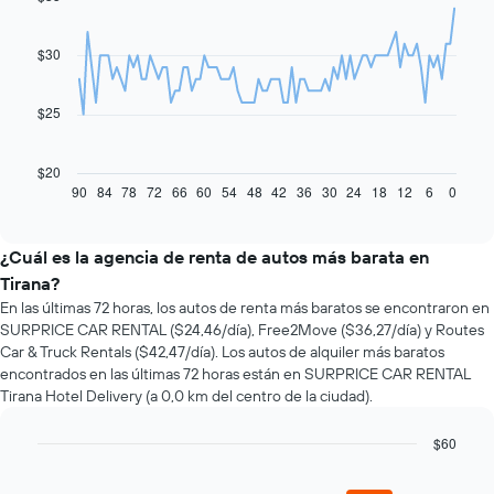
graphic.
chart
with
91
$30
data
points.
$25
El
siguiente
gráfico
$20
muestra
90
84
78
72
66
60
54
48
42
36
30
24
18
12
6
0
End
of
cómo
interactive
varía
chart
el
¿Cuál es la agencia de renta de autos más barata en
precio
Tirana?
de
En las últimas 72 horas, los autos de renta más baratos se encontraron en
un
SURPRICE CAR RENTAL ($24,46/día), Free2Move ($36,27/día) y Routes
auto
Car & Truck Rentals ($42,47/día). Los autos de alquiler más baratos
de
encontrados en las últimas 72 horas están en SURPRICE CAR RENTAL
renta
Tirana Hotel Delivery (a 0,0 km del centro de la ciudad).
a
medida
que
$60
se
Bar
Chart
acerca
graphic.
chart