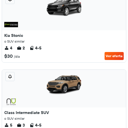
Kia Stonic
o SUV similar
4
2
4-5
$30
Ver oferta
/día
Class Intermediate SUV
o SUV similar
5
3
4-5