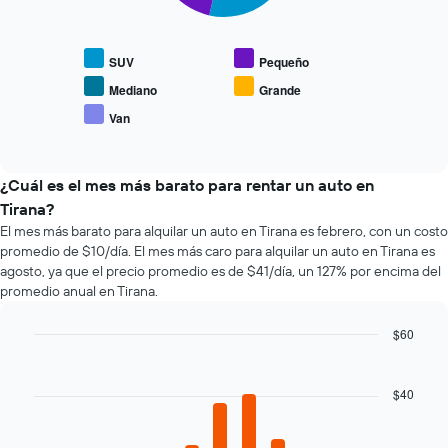
muestra
siguiente
1
1
gráfico
eje
eje
muestra
Y
SUV
Pequeño
X
el
que
que
precio
Mediano
Grande
indica
indica
promedio
el
Van
las
End
de
precio
of
4
los
promedio
interactive
empresas
tipos
chart
de
más
de
¿Cuál es el mes más barato para rentar un auto en
un
baratas
autos
auto
Tirana?
de
más
de
El mes más barato para alquilar un auto en Tirana es febrero, con un costo
renta
populares.
renta.
promedio de $10/día. El mes más caro para alquilar un auto en Tirana es
de
agosto, ya que el precio promedio es de $41/día, un 127% por encima del
autos
promedio anual en Tirana.
El
gráfico
muestra
$60
1
Bar
Chart
eje
graphic.
chart
with
Y
$40
12
que
bars.
indica
el