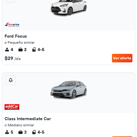
Ford Focus
o Pequeño similar
4
2
4-5
$29
Ver oferta
/día
Class Intermediate Car
o Mediano similar
5
3
4-5