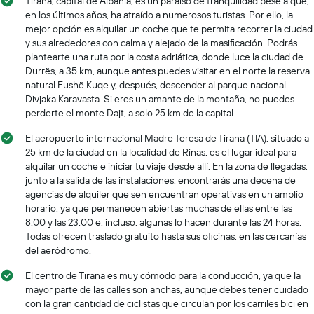
Tirana, capital de Albania, es un paraíso de tranquilidad pese a que,
en los últimos años, ha atraído a numerosos turistas. Por ello, la
mejor opción es alquilar un coche que te permita recorrer la ciudad
y sus alrededores con calma y alejado de la masificación. Podrás
plantearte una ruta por la costa adriática, donde luce la ciudad de
Durrës, a 35 km, aunque antes puedes visitar en el norte la reserva
natural Fushë Kuqe y, después, descender al parque nacional
Divjaka Karavasta. Si eres un amante de la montaña, no puedes
perderte el monte Dajt, a solo 25 km de la capital.
El aeropuerto internacional Madre Teresa de Tirana (TIA), situado a
25 km de la ciudad en la localidad de Rinas, es el lugar ideal para
alquilar un coche e iniciar tu viaje desde allí. En la zona de llegadas,
junto a la salida de las instalaciones, encontrarás una decena de
agencias de alquiler que sen encuentran operativas en un amplio
horario, ya que permanecen abiertas muchas de ellas entre las
8:00 y las 23:00 e, incluso, algunas lo hacen durante las 24 horas.
Todas ofrecen traslado gratuito hasta sus oficinas, en las cercanías
del aeródromo.
El centro de Tirana es muy cómodo para la conducción, ya que la
mayor parte de las calles son anchas, aunque debes tener cuidado
con la gran cantidad de ciclistas que circulan por los carriles bici en