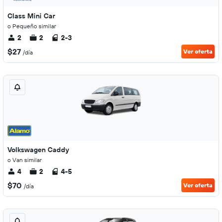
Class Mini Car
o Pequeño similar
2
2
2-3
$27
Ver oferta
/día
Volkswagen Caddy
o Van similar
4
2
4-5
$70
Ver oferta
/día