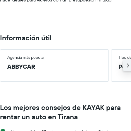
values.
Range:
0
to
100.
Información útil
Agencia más popular
Tipo d
ABBYCAR
Peq
Los mejores consejos de KAYAK para
rentar un auto en Tirana