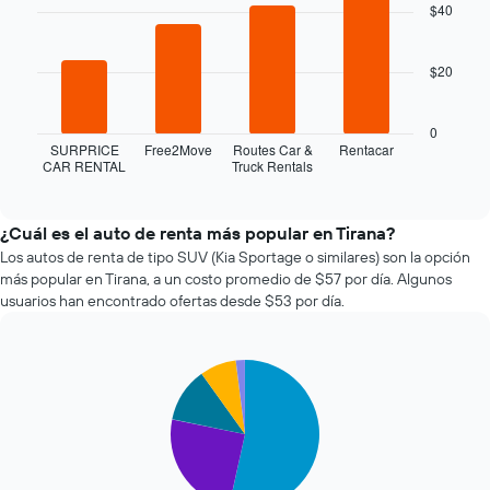
la
with
$40
4
fecha
bars.
de
la
$20
El
reserva.
siguiente
El
gráfico
0
gráfico
muestra
SURPRICE
Free2Move
Routes Car &
Rentacar
muestra
CAR RENTAL
Truck Rentals
las
End
1
of
cuatro
eje
interactive
empresas
chart
X
de
¿Cuál es el auto de renta más popular en Tirana?
que
renta
Los autos de renta de tipo SUV (Kia Sportage o similares) son la opción
indica
de
la
más popular en Tirana, a un costo promedio de $57 por día. Algunos
autos
cantidad
usuarios han encontrado ofertas desde $53 por día.
más
de
económicas
días
de
previos
Pie
Chart
las
a
graphic.
chart
últimas
la
with
72
reserva.
5
horas.
slices.
El
El
gráfico
gráfico
El
muestra