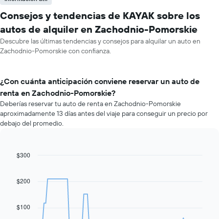
Consejos y tendencias de KAYAK sobre los
autos de alquiler en Zachodnio-Pomorskie
Descubre las últimas tendencias y consejos para alquilar un auto en
Zachodnio-Pomorskie con confianza.
¿Con cuánta anticipación conviene reservar un auto de
renta en Zachodnio-Pomorskie?
Deberías reservar tu auto de renta en Zachodnio-Pomorskie
aproximadamente 13 días antes del viaje para conseguir un precio por
debajo del promedio.
$300
Line
Chart
graphic.
chart
with
91
$200
data
points.
$100
El