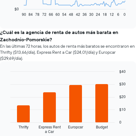
siguiente
gráfico
$0
muestra
90
84
78
72
66
60
54
48
42
36
30
24
18
12
6
0
End
of
cómo
interactive
varía
chart
el
¿Cuál es la agencia de renta de autos más barata en
precio
Zachodnio-Pomorskie?
de
En las últimas 72 horas, los autos de renta más baratos se encontraron en
un
Thrifty ($13,66/día), Express Rent a Car ($24,01/día) y Europcar
auto
($29,69/día).
de
renta
a
$40
medida
Bar
Chart
que
graphic.
chart
$30
with
se
4
acerca
$20
bars.
la
fecha
El
$10
de
siguiente
la
gráfico
0
reserva.
muestra
Thrifty
Express Rent
Europcar
Budget
El
a Car
las
End
gráfico
of