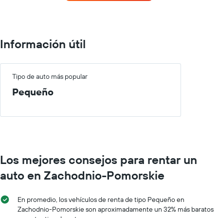
autos
eje
con
Y
más
que
sucursales.
indica
El
Información útil
el
gráfico
precio
muestra
promedio
1
de
eje
Tipo de auto más popular
un
X
auto
Pequeño
que
de
indica
renta
las
por
empresas
día.
de
renta
de
Los mejores consejos para rentar un
autos.
El
auto en Zachodnio-Pomorskie
gráfico
muestra
1
En promedio, los vehículos de renta de tipo Pequeño en
eje
Zachodnio-Pomorskie son aproximadamente un 32% más baratos
Y