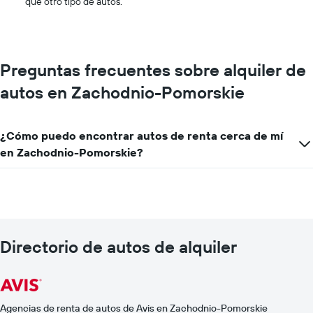
que otro tipo de autos.
que
indica
el
precio
más
Preguntas frecuentes sobre alquiler de
barato
autos en Zachodnio-Pomorskie
de
un
auto
de
¿Cómo puedo encontrar autos de renta cerca de mí
renta
en Zachodnio-Pomorskie?
por
empresa.
Directorio de autos de alquiler
Agencias de renta de autos de Avis en Zachodnio-Pomorskie