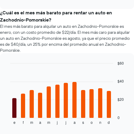
precio
los
interactive
más
promedio
tipos
chart
baratas
de
de
¿Cuál es el mes más barato para rentar un auto en
de
un
autos
Zachodnio-Pomorskie?
renta
auto
más
El mes más barato para alquilar un auto en Zachodnio-Pomorskie es
de
de
populares.
enero, con un costo promedio de $22/día. El mes más caro para alquilar
autos
renta.
El
un auto en Zachodnio-Pomorskie es agosto, ya que el precio promedio
gráfico
es de $40/día, un 25% por encima del promedio anual en Zachodnio-
muestra
Pomorskie.
1
eje
$60
Y
Bar
Chart
que
graphic.
chart
indica
with
$40
el
12
bars.
precio
más
$20
El
barato
siguiente
de
gráfico
un
muestra
0
auto
e
f
m
a
m
j
j
a
s
o
n
d
el
End
de
of
precio
renta
interactive