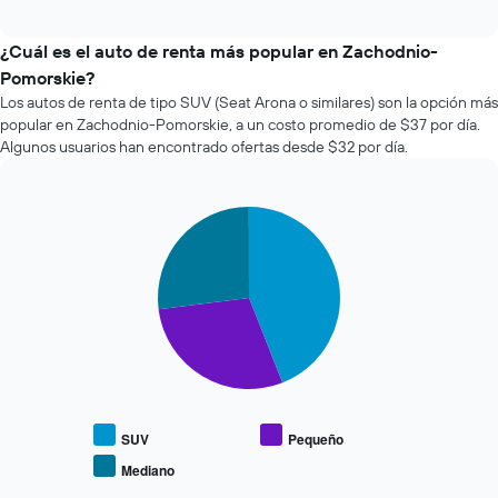
cuatro
interactive
muestra
empresas
chart
1
de
¿Cuál es el auto de renta más popular en Zachodnio-
eje
renta
Pomorskie?
X
de
que
Los autos de renta de tipo SUV (Seat Arona o similares) son la opción más
autos
indica
popular en Zachodnio-Pomorskie, a un costo promedio de $37 por día.
más
la
Algunos usuarios han encontrado ofertas desde $32 por día.
económicas
cantidad
de
de
las
días
últimas
Pie
Chart
previos
graphic.
chart
72
a
with
horas.
la
3
El
reserva.
slices.
gráfico
El
muestra
gráfico
El
1
muestra
siguiente
eje
1
gráfico
X
eje
muestra
que
Y
el
indica
que
precio
SUV
Pequeño
las
indica
promedio
Mediano
4
End
el
de
empresas
of