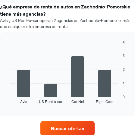
promedio
chart
por
de
¿Qué empresa de renta de autos en Zachodnio-Pomorskie
empresa.
un
tiene más agencias?
auto
Avis y US Rent-a-car operan 2 agencias en Zachodnio-Pomorskie, más
de
que cualquier otra empresa de renta.
renta
por
mes.
4
El
Bar
Chart
gráfico
graphic.
chart
3
muestra
with
4
1
bars.
eje
2
X
El
que
1
siguiente
indica
gráfico
los
muestra
0
meses
Avis
US Rent-a-car
Car Net
Right Cars
las
End
del
of
cuatro
año.
interactive
empresas
chart
El
de
gráfico
renta
muestra
Buscar ofertas
de
1