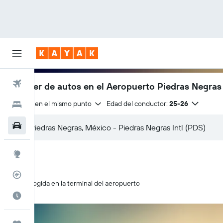
Vuelos
Alquiler de autos en el Aeropuerto Piedras Negras 
Entrega en el mismo punto
Edad del conductor:
25-26
Hoteles
Autos
Explore
Rastreador
Recogida en la terminal del aeropuerto
Cuándo ir