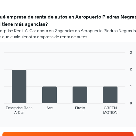
ué empresa de renta de autos en Aeropuerto Piedras Negra
tl tiene más agencias?
erprise Rent-A-Car opera en 2 agencias en Aeropuerto Piedras Negras Int
 que cualquier otra empresa de renta de autos.
3
Bar
Chart
graphic.
chart
with
2
4
bars.
1
El
siguiente
gráfico
0
muestra
Enterprise Rent-
Ace
Firefly
GREEN
A-Car
MOTION
las
End
of
cuatro
interactive
empresas
chart
de