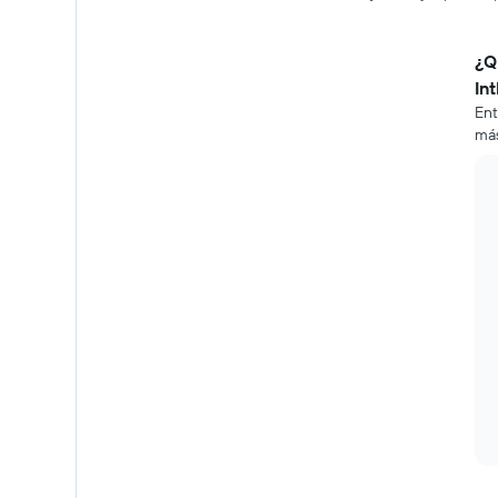
¿Q
In
Ent
más