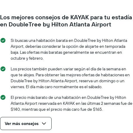
habitación
gráfico
a
muestra
medida
1
Los mejores consejos de KAYAK para tu estadía
que
eje
se
en DoubleTree by Hilton Atlanta Airport
Y
acerca
que
la
indica
fecha
Si buscas una habitación barata en DoubleTree by Hilton Atlanta
el
de
Airport, deberías considerar la opción de alojarte en temporada
precio
la
baja. Las ofertas más baratas generalmente se encuentran en
promedio
estadía
octubre y febrero.
de
El
una
gráfico
Los precios también pueden variar según el día de la semana en
habitación
muestra
que te alojes. Para obtener las mejores ofertas de habitaciones en
1
DoubleTree by Hilton Atlanta Airport, reserva un domingo o un
eje
viernes. El día más caro normalmente es el sábado.
X
que
El precio más barato de una habitación en DoubleTree by Hilton
indica
Atlanta Airport reservada en KAYAK en las últimas 2 semanas fue de
la
$140, mientras que el precio más caro fue de $165.
cantidad
de
Ver más consejos
días
que