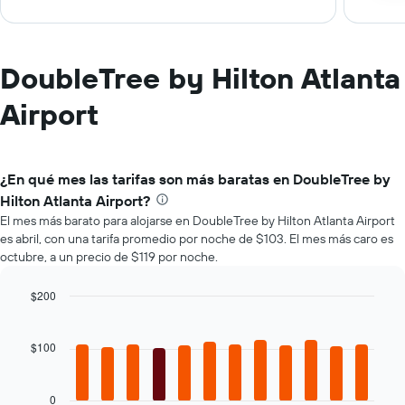
DoubleTree by Hilton Atlanta
Airport
¿En qué mes las tarifas son más baratas en DoubleTree by
Hilton Atlanta Airport?
El mes más barato para alojarse en DoubleTree by Hilton Atlanta Airport
es abril, con una tarifa promedio por noche de $103. El mes más caro es
octubre, a un precio de $119 por noche.
$200
Bar
Chart
graphic.
chart
with
$100
12
bars.
0