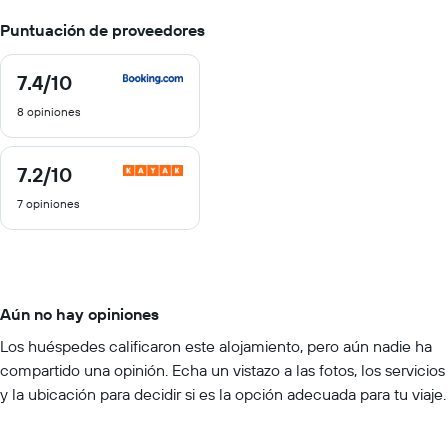
Puntuación de proveedores
7.4
/10
7.4
de
8 opiniones
10
7.2
/10
7.2
de
7 opiniones
10
Aún no hay opiniones
Los huéspedes calificaron este alojamiento, pero aún nadie ha
compartido una opinión. Echa un vistazo a las fotos, los servicios
y la ubicación para decidir si es la opción adecuada para tu viaje.