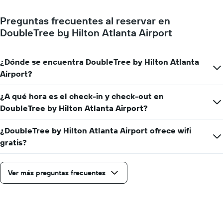
faltan
para
Preguntas frecuentes al reservar en
la
DoubleTree by Hilton Atlanta Airport
estadía
El
gráfico
muestra
¿Dónde se encuentra DoubleTree by Hilton Atlanta
1
Airport?
eje
Y
¿A qué hora es el check-in y check-out en
que
DoubleTree by Hilton Atlanta Airport?
indica
el
precio
¿DoubleTree by Hilton Atlanta Airport ofrece wifi
promedio
gratis?
de
una
habitación
Ver más preguntas frecuentes