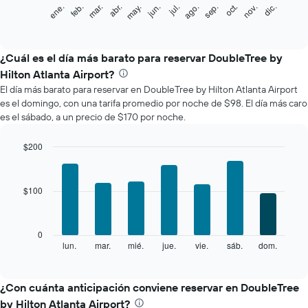
El
feb.
may.
ago.
nov.
mar.
jun.
sep.
dic.
ene.
abr.
jul.
oct.
siguiente
End
of
gráfico
interactive
muestra
chart
el
¿Cuál es el día más barato para reservar DoubleTree by
precio
Hilton Atlanta Airport?
promedio
El día más barato para reservar en DoubleTree by Hilton Atlanta Airport
de
es el domingo, con una tarifa promedio por noche de $98. El día más caro
una
es el sábado, a un precio de $170 por noche.
habitación
por
mes
$200
El
Bar
Chart
gráfico
graphic.
chart
with
muestra
$100
7
1
bars.
eje
X
El
0
que
siguiente
lun.
mar.
mié.
jue.
vie.
sáb.
dom.
End
indica
of
gráfico
los
interactive
muestra
chart
meses.
el
¿Con cuánta anticipación conviene reservar en DoubleTree
El
precio
gráfico
by Hilton Atlanta Airport?