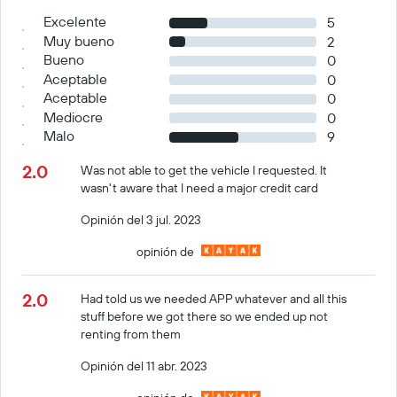
Excelente
5
Muy bueno
2
Bueno
0
Aceptable
0
Aceptable
0
Mediocre
0
Malo
9
2.0
Was not able to get the vehicle I requested. It
wasn't aware that I need a major credit card
Opinión del 3 jul. 2023
opinión de
2.0
Had told us we needed APP whatever and all this
stuff before we got there so we ended up not
renting from them
Opinión del 11 abr. 2023