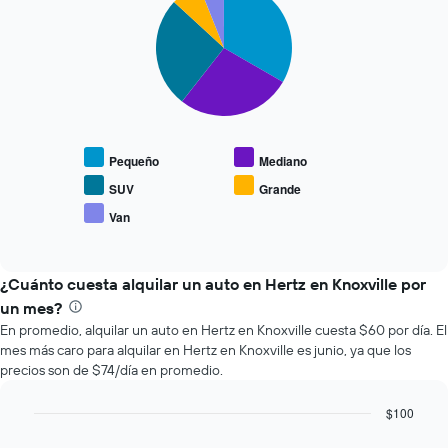
graphic.
chart
que
with
se
5
slices.
acerca
la
El
fecha
siguiente
de
gráfico
la
muestra
reserva.
Pequeño
Mediano
el
El
precio
gráfico
SUV
Grande
promedio
muestra
Van
End
de
1
of
los
eje
interactive
tipos
chart
X
de
¿Cuánto cuesta alquilar un auto en Hertz en Knoxville por
que
autos
indica
un mes?
más
la
En promedio, alquilar un auto en Hertz en Knoxville cuesta $60 por día. El
populares.
cantidad
mes más caro para alquilar en Hertz en Knoxville es junio, ya que los
de
precios son de $74/día en promedio.
días
previos
$100
a
Bar
la
Chart
graphic.