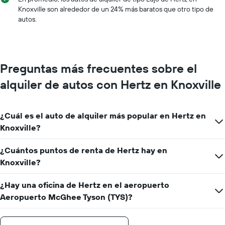
X
Knoxville son alrededor de un 24% más baratos que otro tipo de
que
autos.
indica
los
meses
del
año.
Preguntas más frecuentes sobre el
El
gráfico
alquiler de autos con Hertz en Knoxville
muestra
1
eje
¿Cuál es el auto de alquiler más popular en Hertz en
Y
que
Knoxville?
indica
el
¿Cuántos puntos de renta de Hertz hay en
precio
Knoxville?
promedio
de
un
¿Hay una oficina de Hertz en el aeropuerto
auto
Aeropuerto McGhee Tyson (TYS)?
de
renta
por