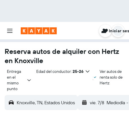
Iniciar se
Reserva autos de alquiler con Hertz
en Knoxville
Entrega 
Edad del conductor:
25-26
Ver autos de
en el 
renta solo de
mismo 
Hertz
punto
Knoxville, TN, Estados Unidos
vie. 7/8
Mediodía
-