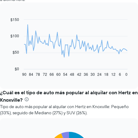
$150
Line
Chart
graphic.
chart
with
91
$100
data
points.
$50
El
siguiente
gráfico
$0
muestra
90
84
78
72
66
60
54
48
42
36
30
24
18
12
6
0
End
of
cómo
interactive
varía
chart
el
¿Cuál es el tipo de auto más popular al alquilar con Hertz en
precio
Knoxville?
de
Tipo de auto más popular al alquilar con Hertz en Knoxville: Pequeño
un
(33%), seguido de Mediano (27%) y SUV (26%).
auto
de
renta
a
Pie
Chart
medida