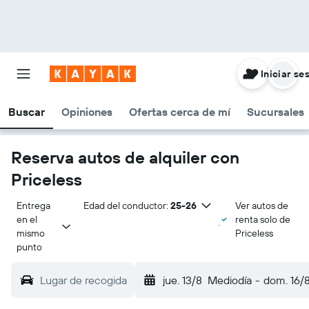
Iniciar se
Buscar
Opiniones
Ofertas cerca de mí
Sucursales
Reserva autos de alquiler con
Priceless
Entrega 
Edad del conductor:
25-26
Ver autos de
en el 
renta solo de
mismo 
Priceless
punto
Lugar de recogida
jue. 13/8
Mediodía
-
dom. 16/