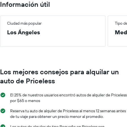
Información útil
Ciudad más popular
Tipo d
Los Ángeles
Med
Los mejores consejos para alquilar un
auto de Priceless
El 25% de nuestros usuarios encontró autos de alquiler de Priceless
por $65 o menos
Reserva tu auto de alquiler de Priceless al menos 12 semanas antes
de tu viaje para obtener un precio menor al promedio.
Los autos de alquiler de tipo Pequeño en Priceless son