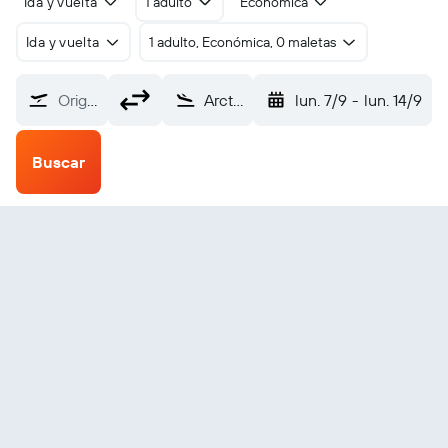
Ida y vuelta
1 adulto
Económica
Ida y vuelta
1 adulto, Económica, 0 maletas
Origen
Arctic Bay (YAB)
lun. 7/9
-
lun. 14/9
Buscar