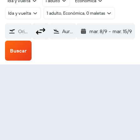
Ida y vuelta
1 adulto
Económica
Ida y vuelta
1 adulto, Económica, 0 maletas
Origen
Aurangabad Chikkalthana (IXU)
mar. 8/9
-
mar. 15/9
Buscar