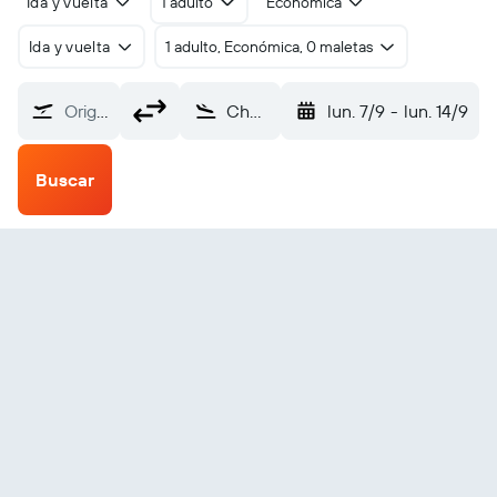
Ida y vuelta
1 adulto
Económica
Ida y vuelta
1 adulto, Económica, 0 maletas
Origen
Chevak (VAK)
lun. 7/9
-
lun. 14/9
Buscar