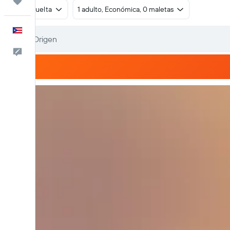
Trips
Ida y vuelta
1 adulto, Económica, 0 maletas
Español
Comentarios