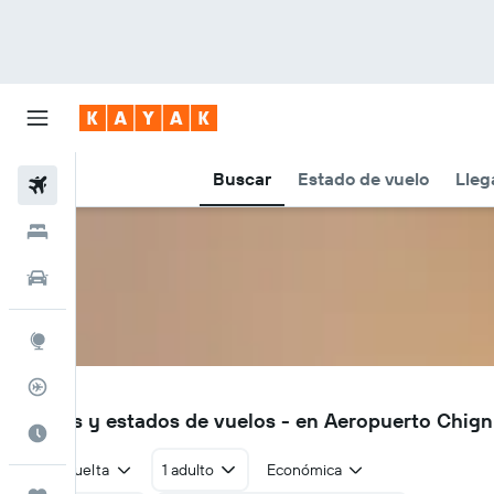
Buscar
Estado de vuelo
Lleg
Vuelos
Hoteles
Autos
Explore
Rastreador
KCL
Vuelos y estados de vuelos - en Aeropuerto Chig
Cuándo ir
Ida y vuelta
1 adulto
Económica