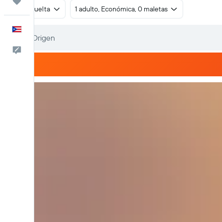
Trips
Ida y vuelta
1 adulto, Económica, 0 maletas
Español
Comentarios