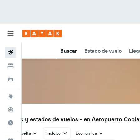
Buscar
Estado de vuelo
Lleg
Vuelos
Hoteles
Autos
Explore
Rastreador
CPO
Vuelos y estados de vuelos - en Aeropuerto Copi
Cuándo ir
Ida y vuelta
1 adulto
Económica