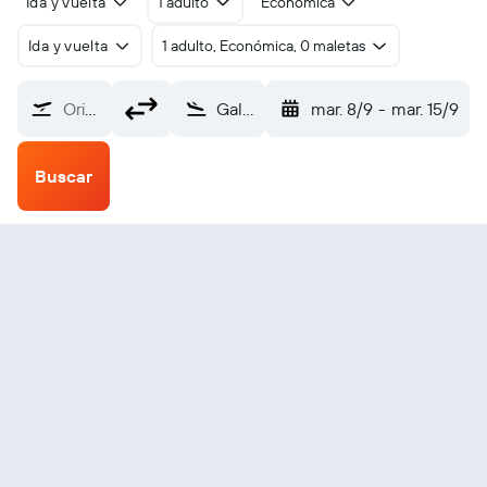
Ida y vuelta
1 adulto
Económica
Ida y vuelta
1 adulto, Económica, 0 maletas
Origen
Gallivare (GEV)
mar. 8/9
-
mar. 15/9
Buscar