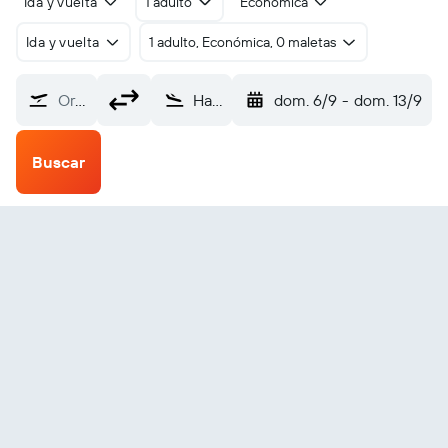
Ida y vuelta
1 adulto
Económica
Ida y vuelta
1 adulto, Económica, 0 maletas
Origen
Haixi Huatugou (HTT)
dom. 6/9
-
dom. 13/9
Buscar