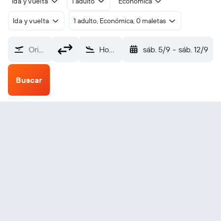
Ida y vuelta
1 adulto
Económica
Ida y vuelta
1 adulto, Económica, 0 maletas
Origen
Hoarafushi (HRF)
sáb. 5/9
-
sáb. 12/9
Buscar