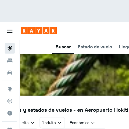
Buscar
Estado de vuelo
Lleg
Vuelos
Hoteles
Autos
Explore
Rastreador
HKK
Vuelos y estados de vuelos - en Aeropuerto Hokiti
Cuándo ir
Ida y vuelta
1 adulto
Económica