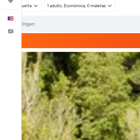
Trips
Ida y vuelta
1 adulto, Económica, 0 maletas
Español
Comentarios