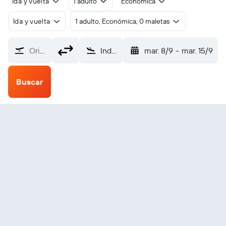
Ida y vuelta
1 adulto
Económica
Ida y vuelta
1 adulto, Económica, 0 maletas
Origen
Indaselassie (SHC)
mar. 8/9
-
mar. 15/9
Buscar