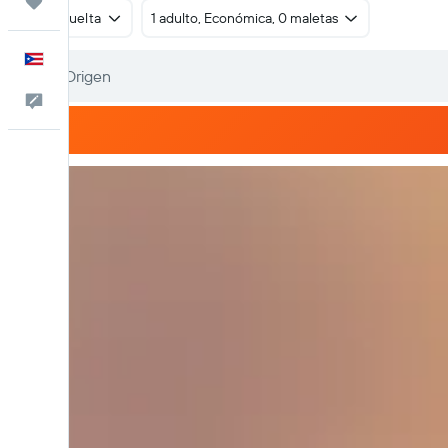
Trips
Ida y vuelta
1 adulto, Económica, 0 maletas
Español
Comentarios