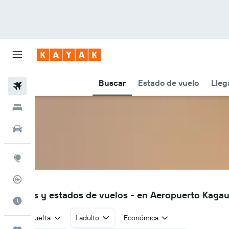
Buscar
Estado de vuelo
Lleg
Vuelos
Hoteles
Autos
Explore
Rastreador
KGE
Vuelos y estados de vuelos - en Aeropuerto Kagau
Cuándo ir
Ida y vuelta
1 adulto
Económica