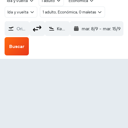
Ida y vuelta
1 adulto
Económica
Ida y vuelta
1 adulto, Económica, 0 maletas
Origen
Keewaywin (KEW)
mar. 8/9
-
mar. 15/9
Buscar