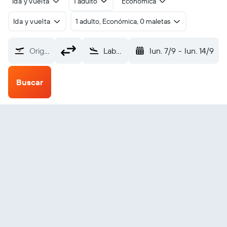
Ida y vuelta
1 adulto
Económica
Ida y vuelta
1 adulto, Económica, 0 maletas
Origen
Labuan Bajo Mutiara (LBJ)
lun. 7/9
-
lun. 14/9
Buscar