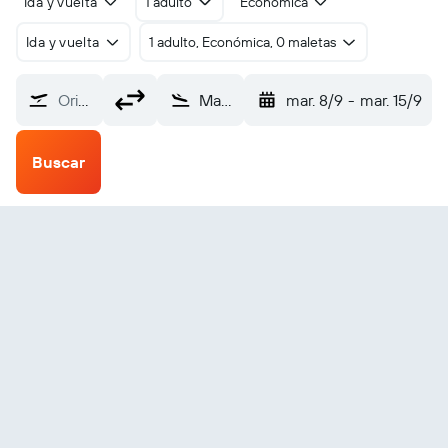
Ida y vuelta
1 adulto
Económica
Ida y vuelta
1 adulto, Económica, 0 maletas
Origen
Mascara (MUW)
mar. 8/9
-
mar. 15/9
Buscar