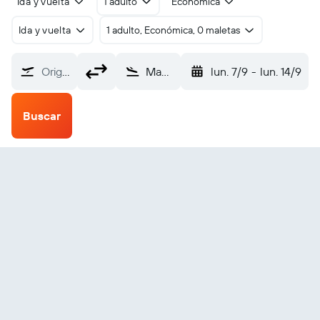
Ida y vuelta
1 adulto
Económica
Ida y vuelta
1 adulto, Económica, 0 maletas
Origen
Mayagüez Eugenio M De Hostos (MAZ)
lun. 7/9
-
lun. 14/9
Buscar