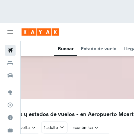
Buscar
Estado de vuelo
Lleg
Vuelos
Hoteles
Autos
Explore
Rastreador
MCV
Vuelos y estados de vuelos - en Aeropuerto Mcar
Cuándo ir
Ida y vuelta
1 adulto
Económica
KAYAK for Business
NUEVO