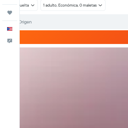
Ida y vuelta
1 adulto, Económica, 0 maletas
Trips
Español
Comentarios