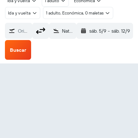
Ida y vuelta
1 adulto
Económica
Ida y vuelta
1 adulto, Económica, 0 maletas
Origen
Natuashish (YNP)
sáb. 5/9
-
sáb. 12/9
Buscar