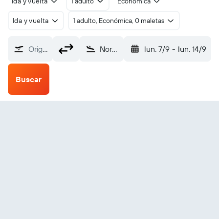
Ida y vuelta
1 adulto
Económica
Ida y vuelta
1 adulto, Económica, 0 maletas
Origen
Norwood Memorial (OWD)
lun. 7/9
-
lun. 14/9
Buscar