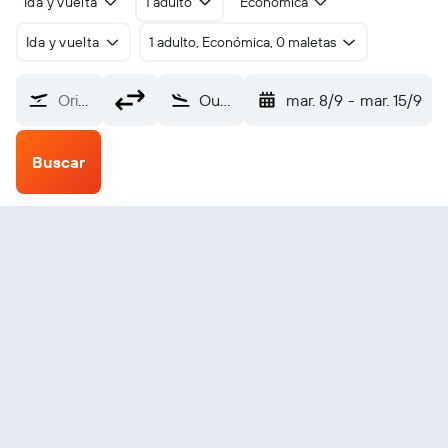
Ida y vuelta
1 adulto
Económica
Ida y vuelta
1 adulto, Económica, 0 maletas
Origen
Ouessant (OUI)
mar. 8/9
-
mar. 15/9
Buscar