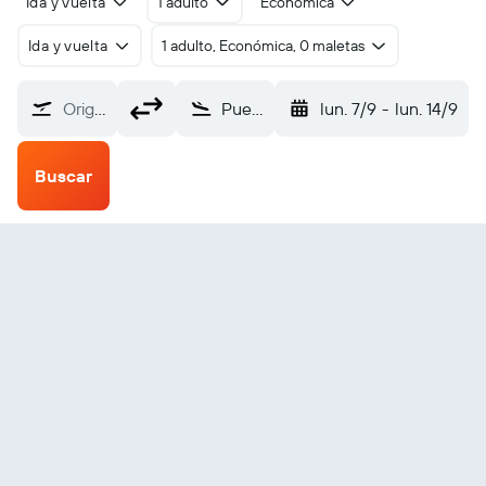
Ida y vuelta
1 adulto
Económica
Ida y vuelta
1 adulto, Económica, 0 maletas
Origen
Puerto Montt El Tepual (PMC)
lun. 7/9
-
lun. 14/9
Buscar