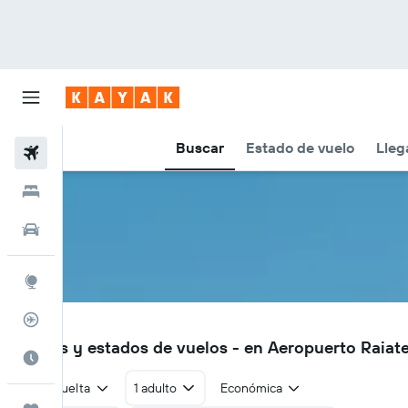
Buscar
Estado de vuelo
Lleg
Vuelos
Hoteles
Autos
Explore
Rastreador
RFP
Vuelos y estados de vuelos - en Aeropuerto Raiat
Cuándo ir
Ida y vuelta
1 adulto
Económica