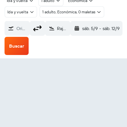
Ida y vuelta
1 adulto
Económica
Ida y vuelta
1 adulto, Económica, 0 maletas
Origen
Rajshahi (RJH)
sáb. 5/9
-
sáb. 12/9
Buscar