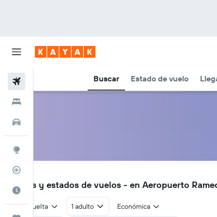
Buscar
Estado de vuelo
Lleg
Vuelos
Hoteles
Autos
Explore
Rastreador
RHP
Vuelos y estados de vuelos - en Aeropuerto Ram
Cuándo ir
Ida y vuelta
1 adulto
Económica