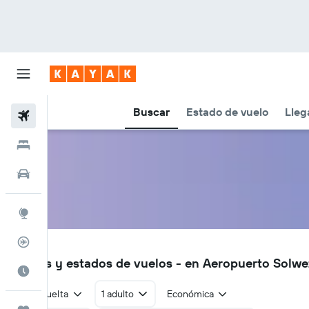
Buscar
Estado de vuelo
Lleg
Vuelos
Hoteles
Autos
Explore
Rastreador
SLI
Vuelos y estados de vuelos - en Aeropuerto Solwez
Cuándo ir
Ida y vuelta
1 adulto
Económica