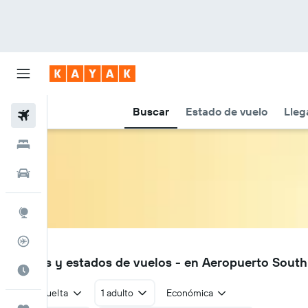
Buscar
Estado de vuelo
Lleg
Vuelos
Hoteles
Autos
Explore
Rastreador
XSI
Vuelos y estados de vuelos - en Aeropuerto South 
Cuándo ir
Ida y vuelta
1 adulto
Económica