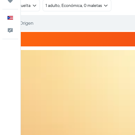
Trips
Ida y vuelta
1 adulto, Económica, 0 maletas
Español
Comentarios