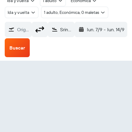
Ida y vuelta
1 adulto
Económica
Ida y vuelta
1 adulto, Económica, 0 maletas
Origen
Srinagar (SXR)
lun. 7/9
-
lun. 14/9
Buscar