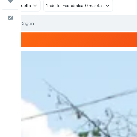
Trips
Ida y vuelta
1 adulto, Económica, 0 maletas
Comentarios