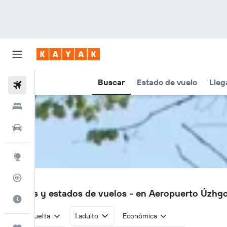
Buscar
Estado de vuelo
Lleg
Vuelos
Hoteles
Autos
Explore
Rastreador
UDJ
Vuelos y estados de vuelos - en Aeropuerto Úzhgo
Cuándo ir
Ida y vuelta
1 adulto
Económica