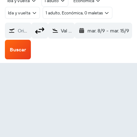
Ida y vuelta
1 adulto
Económica
Ida y vuelta
1 adulto, Económica, 0 maletas
Origen
Val D'Or (YVO)
mar. 8/9
-
mar. 15/9
Buscar