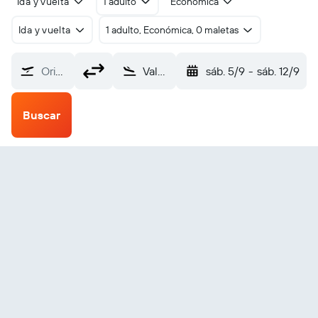
Ida y vuelta
1 adulto
Económica
Ida y vuelta
1 adulto, Económica, 0 maletas
Origen
Valera Carvajal (VLV)
sáb. 5/9
-
sáb. 12/9
Buscar