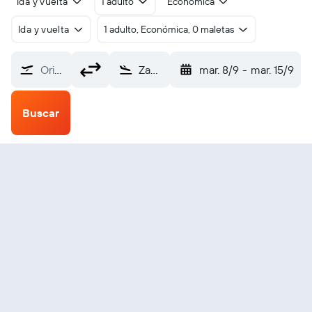
Ida y vuelta
1 adulto
Económica
Ida y vuelta
1 adulto, Económica, 0 maletas
Origen
Zachar Bay SPB (KZB)
mar. 8/9
-
mar. 15/9
Buscar