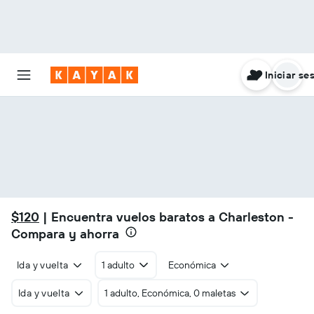
Iniciar se
$120
| Encuentra vuelos baratos a Charleston -
Compara y ahorra
Ida y vuelta
1 adulto
Económica
Ida y vuelta
1 adulto, Económica, 0 maletas
25s
24s
23s
22s
21s
20s
19s
18s
17s
16s
15s
14s
13s
12s
11s
10s
9s
8s
7s
6s
5s
4s
3s
2s