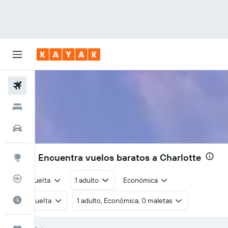
Vuelos
Hoteles
Autos
$130
| Encuentra vuelos baratos a Charlotte
Explore
Rastreador
Ida y vuelta
1 adulto
Económica
Cuándo ir
Ida y vuelta
1 adulto, Económica, 0 maletas