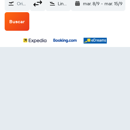
Origen
Linz Hoersching (LNZ)
mar. 8/9
-
mar. 15/9
Buscar